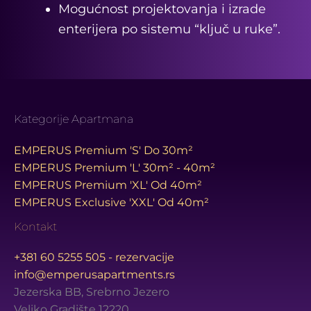
Mogućnost projektovanja i izrade
enterijera po sistemu “ključ u ruke”.
Kategorije Apartmana
EMPERUS Premium 'S' Do 30m²
EMPERUS Premium 'L' 30m² - 40m²
EMPERUS Premium 'XL' Od 40m²
EMPERUS Exclusive 'XXL' Od 40m²
Kontakt
+381 60 5255 505 - rezervacije
info@emperusapartments.rs
Jezerska BB, Srebrno Jezero
Veliko Gradište 12220