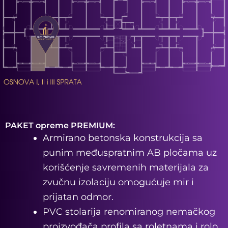
PAKET opreme PREMIUM:
Armirano betonska konstrukcija sa
punim međuspratnim AB pločama uz
korišćenje savremenih materijala za
zvučnu izolaciju omogućuje mir i
prijatan odmor.
PVC stolarija renomiranog nemačkog
proizvođača profila sa roletnama i rolo