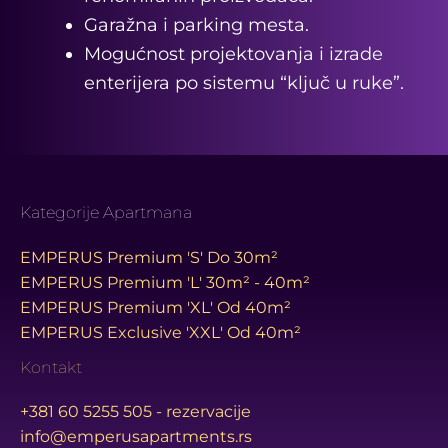
Garažna i parking mesta.
Mogućnost projektovanja i izrade
enterijera po sistemu “ključ u ruke”.
Kategorije Apartmana
EMPERUS Premium 'S' Do 30m²
EMPERUS Premium 'L' 30m² - 40m²
EMPERUS Premium 'XL' Od 40m²
EMPERUS Exclusive 'XXL' Od 40m²
Kontakt
+381 60 5255 505 - rezervacije
info@emperusapartments.rs