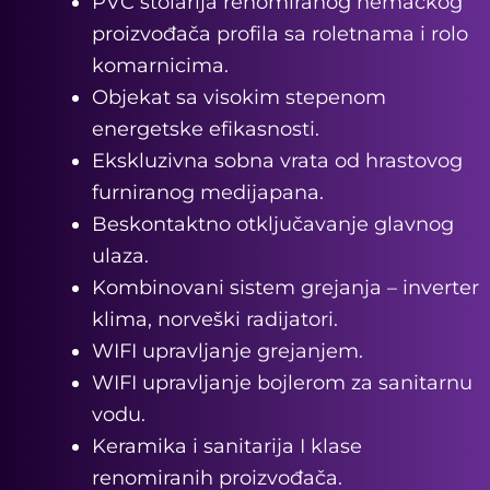
PVC stolarija renomiranog nemačkog
proizvođača profila sa roletnama i rolo
komarnicima.
Objekat sa visokim stepenom
energetske efikasnosti.
Ekskluzivna sobna vrata od hrastovog
furniranog medijapana.
Beskontaktno otključavanje glavnog
ulaza.
Kombinovani sistem grejanja – inverter
klima, norveški radijatori.
WIFI upravljanje grejanjem.
WIFI upravljanje bojlerom za sanitarnu
vodu.
Keramika i sanitarija I klase
renomiranih proizvođača.