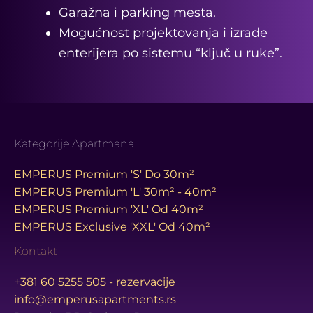
Garažna i parking mesta.
Mogućnost projektovanja i izrade
enterijera po sistemu “ključ u ruke”.
Kategorije Apartmana
EMPERUS Premium 'S' Do 30m²
EMPERUS Premium 'L' 30m² - 40m²
EMPERUS Premium 'XL' Od 40m²
EMPERUS Exclusive 'XXL' Od 40m²
Kontakt
+381 60 5255 505 - rezervacije
info@emperusapartments.rs